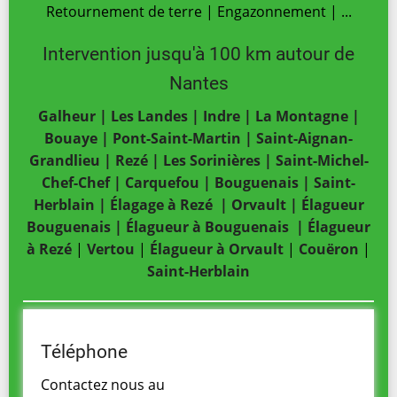
Retournement de terre | Engazonnement | ...
Intervention jusqu'à 100 km autour de
Nantes
Galheur | Les Landes | Indre | La Montagne |
Bouaye | Pont-Saint-Martin | Saint-Aignan-
Grandlieu |
Rezé
|
Les Sorinières
|
Saint-Michel-
Chef-Chef
|
Carquefou
|
Bouguenais
|
Saint-
Herblain
|
Élagage à Rezé
|
Orvault
|
Élagueur
Bouguenais
|
Élagueur à Bouguenais
|
Élagueur
à Rezé
|
Vertou
|
Élagueur à Orvault
|
Couëron
|
Saint-Herblain
Téléphone
Contactez nous au