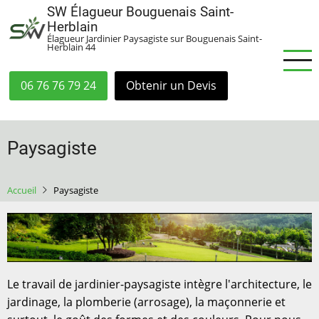
Aller
SW Élagueur Bouguenais Saint-
au
Herblain
Élagueur Jardinier Paysagiste sur Bouguenais Saint-
contenu
Herblain 44
principal
06 76 76 79 24
Obtenir un Devis
Paysagiste
Accueil
Paysagiste
Le travail de jardinier-paysagiste intègre l'architecture, le
jardinage, la plomberie (arrosage), la maçonnerie et